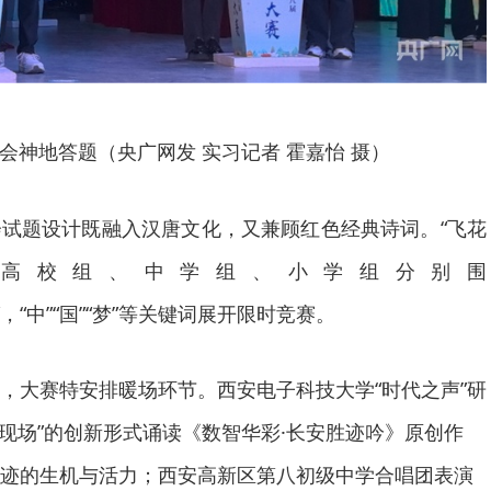
会神地答题（央广网发 实习记者 霍嘉怡 摄）
试题设计既融入汉唐文化，又兼顾红色经典诗词。“飞花
，高校组、中学组、小学组分别围
”“情”，“中”“国”“梦”等关键词展开限时竞赛。
，大赛特安排暖场环节。西安电子科技大学“时代之声”研
人现场”的创新形式诵读《数智华彩·长安胜迹吟》原创作
迹的生机与活力；西安高新区第八初级中学合唱团表演