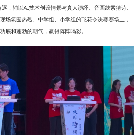
角逐，辅以AI技术创设情景与真人演绎、音画线索猜诗、
现场氛围热烈。中学组、小学组的飞花令决赛赛场上，
功底和蓬勃的朝气，赢得阵阵喝彩。