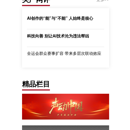
AI创作的“能”与“不能” 人始终是核心
科技向善 别让AI技术沦为违法帮凶
全运会群众赛事扩容 带来多层次联动效应
精品栏目