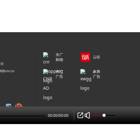
央广
云听
购物
平台
@cnr.cn
央广
象舞
广告
广告
00:00
/
00:00