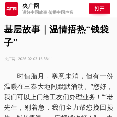
央广网
讲好中国故事 传播中国声音
基层故事｜温情捂热“钱袋
子”
源：央广网
2026-02-03 16:38:11
时值腊月，寒意未消，但有一份
温暖在三秦大地间默默涌动。“您好，
我们可以上门给工友们办理业务！”“老
先生，别着急，我们全力帮您挽回损