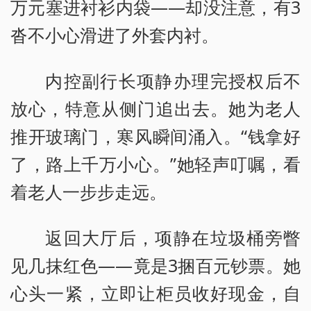
万元塞进衬衫内袋——却没注意，有3
沓不小心滑进了外套内衬。
内控副行长项静办理完授权后不
放心，特意从侧门追出去。她为老人
推开玻璃门，寒风瞬间涌入。“钱拿好
了，路上千万小心。”她轻声叮嘱，看
着老人一步步走远。
返回大厅后，项静在垃圾桶旁瞥
见几抹红色——竟是3捆百元钞票。她
心头一紧，立即让柜员收好现金，自