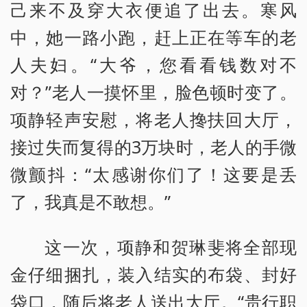
己来不及穿大衣便追了出去。寒风
中，她一路小跑，赶上正在等车的老
人夫妇。“大爷，您看看钱数对不
对？”老人一摸怀里，脸色顿时变了。
项静轻声安慰，将老人搀扶回大厅，
接过失而复得的3万块时，老人的手微
微颤抖：“太感谢你们了！这要是丢
了，我真是不敢想。”
这一次，项静和贺琳斐将全部现
金仔细捆扎，装入结实的布袋、封好
袋口，随后将老人送出大厅。“贵行职