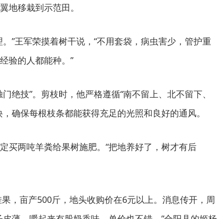
翼地移栽到示范田。
理。”王军荣摸着树干说，“不用套袋，病虫害少，管护重
经验的人都能种。”
独门绝技”。剪枝时，他严格遵循“南不留上、北不留下、
诀，确保每根枝条都能获得充足的光照和良好的通风。
定买两吨羊粪给果树施肥。“把地养好了，树才有后
挂果，亩产500斤，地头收购价在6元以上。消息传开，周
子皮薄，嚼起来有股奶香味，单价也不错。”合阳县的姬杨