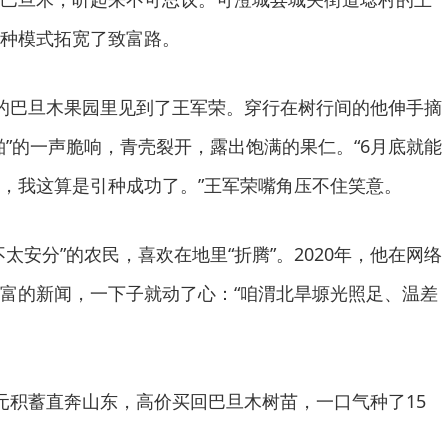
种模式拓宽了致富路。
的巴旦木果园里见到了王军荣。穿行在树行间的他伸手摘
啪”的一声脆响，青壳裂开，露出饱满的果仁。“6月底就能
，我这算是引种成功了。”王军荣嘴角压不住笑意。
太安分”的农民，喜欢在地里“折腾”。2020年，他在网络
富的新闻，一下子就动了心：“咱渭北旱塬光照足、温差
元积蓄直奔山东，高价买回巴旦木树苗，一口气种了15