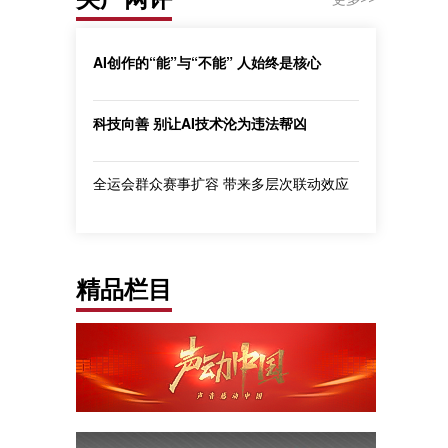
AI创作的“能”与“不能” 人始终是核心
科技向善 别让AI技术沦为违法帮凶
全运会群众赛事扩容 带来多层次联动效应
精品栏目