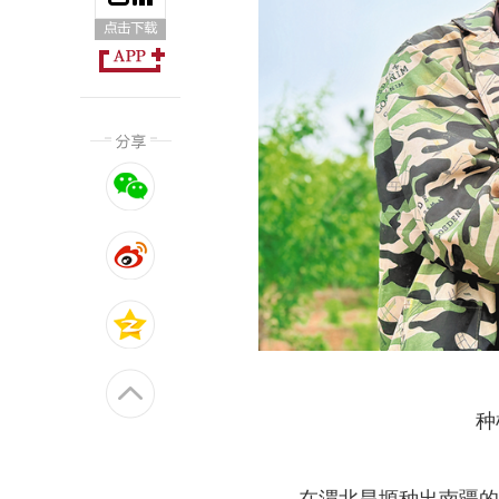
种
在渭北旱塬种出南疆的