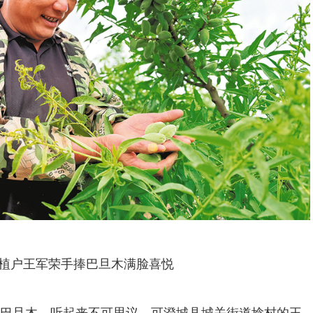
植户王军荣手捧巴旦木满脸喜悦
巴旦木，听起来不可思议。可澄城县城关街道埝村的王