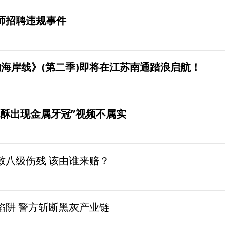
师招聘违规事件
海岸线》(第二季)即将在江苏南通踏浪启航！
桃酥出现金属牙冠”视频不属实
致八级伤残 该由谁来赔？
陷阱 警方斩断黑灰产业链