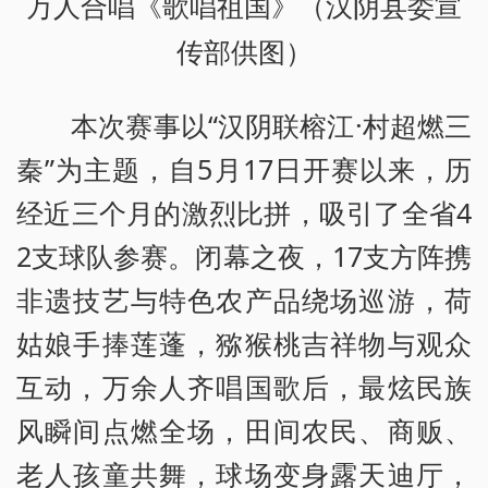
万人合唱《歌唱祖国》（汉阴县委宣
传部供图）
本次赛事以“汉阴联榕江·村超燃三
秦”为主题，自5月17日开赛以来，历
经近三个月的激烈比拼，吸引了全省4
2支球队参赛。闭幕之夜，17支方阵携
非遗技艺与特色农产品绕场巡游，荷
姑娘手捧莲蓬，猕猴桃吉祥物与观众
互动，万余人齐唱国歌后，最炫民族
风瞬间点燃全场，田间农民、商贩、
老人孩童共舞，球场变身露天迪厅，