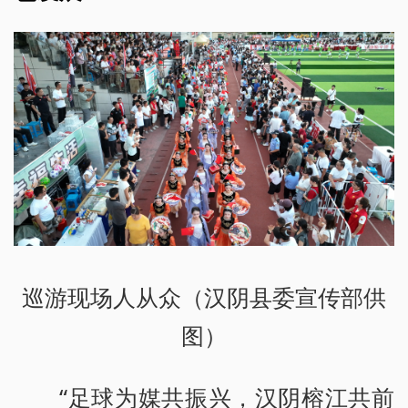
巡游现场人从众（汉阴县委宣传部供
图）
“足球为媒共振兴，汉阴榕江共前