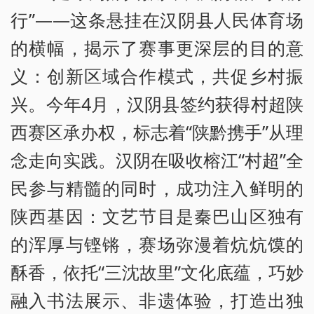
行”——这条悬挂在汉阴县人民体育场
的横幅，揭示了赛事更深层的目的意
义：创新区域合作模式，共促乡村振
兴。今年4月，汉阴县签约获得村超陕
西赛区承办权，标志着“陕黔携手”从理
念走向实践。汉阴在吸收榕江“村超”全
民参与精髓的同时，成功注入鲜明的
陕西基因：文艺节目是秦巴山区独有
的浑厚与铿锵，赛场弥漫着炕炕馍的
酥香，依托“三沈故里”文化底蕴，巧妙
融入书法展示、非遗体验，打造出独