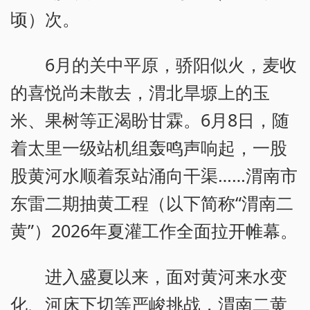
顷）次。
6月的关中平原，骄阳似火，麦收
的喜悦尚未散去，渭北旱塬上的玉
米、果树等正渴盼甘霖。6月8日，随
着太里一级站机组轰鸣声响起，一股
股黄河水顺着泵站涌向干渠……渭南市
东雷二期抽黄工程（以下简称“渭南二
黄”）2026年夏灌工作全面拉开帷幕。
进入盛夏以来，面对黄河来水变
化、河床下切等严峻挑战，渭南二黄