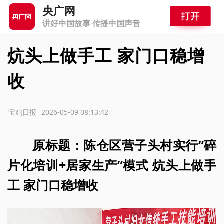
央广网
讲好中国故事 传播中国声音
炕头上做手工 家门口稳增
收
源：宝鸡日报
2026-05-09 08:13:42
原标题：陈仓区营子头村实行“碎
片化培训+居家生产”模式 炕头上做手
工 家门口稳增收