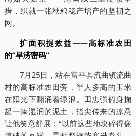
措，织就一张秋粮稳产增产的坚韧之
网。
扩面积提效益——高标准农田
的“旱涝密码”
7月25日，站在富平县流曲镇流曲
村的高标准农田旁，半人多高的玉米
在阳光下翻涌着绿浪。田忠强俯身掬
起一捧湿润的泥土，指尖传来的凉意
让他笑意舒展：“以前这些地块碎得像
摔破的瓦罐，旱时裂缝能塞进拳头，