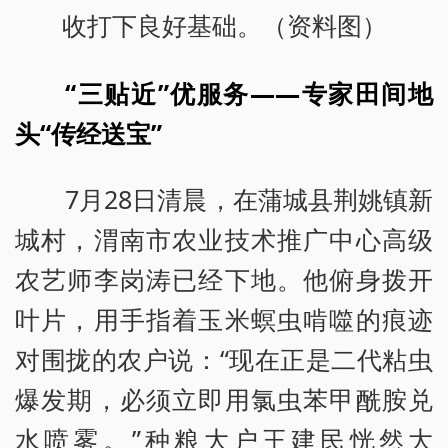
收打下良好基础。（资料图）
“三贴近”优服务——专家田间地
头“传经送宝”
7月28日清晨，在蒲城县荆姚镇新
城村，渭南市农业技术推广中心高级
农艺师李岗涛已经下地。他俯身拨开
叶片，用手指着玉米螟虫啃噬的痕迹
对围拢的农户说：“现在正是二代粘虫
爆发期，必须立即用氯虫苯甲酰胺兑
水喷雾。”种粮大户王建民恍然大