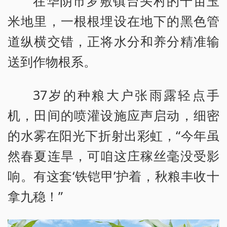
在华阴市罗敷镇台头村的千亩玉
米地里，一根根埋设在地下的黑色管
道纵横交错，正将水分和养分精准输
送到作物根系。
37岁的种粮大户张雨露轻点手
机，田间的喷灌设施应声启动，细密
的水雾在阳光下折射出彩虹，“今年虽
然春夏连旱，可咱这庄稼丝毫没受影
响。有这套‘铁铠甲’护着，秋粮丰收十
拿九稳！”