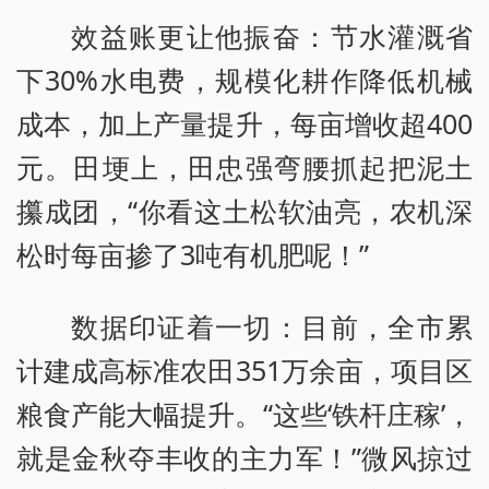
效益账更让他振奋：节水灌溉省
下30%水电费，规模化耕作降低机械
成本，加上产量提升，每亩增收超400
元。田埂上，田忠强弯腰抓起把泥土
攥成团，“你看这土松软油亮，农机深
松时每亩掺了3吨有机肥呢！”
数据印证着一切：目前，全市累
计建成高标准农田351万余亩，项目区
粮食产能大幅提升。“这些‘铁杆庄稼’，
就是金秋夺丰收的主力军！”微风掠过