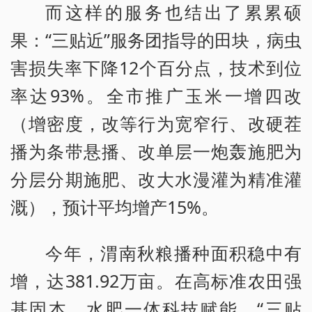
而这样的服务也结出了累累硕
果：“三贴近”服务团指导的田块，病虫
害损失率下降12个百分点，技术到位
率达93%。全市推广玉米一增四改
（增密度，改等行为宽窄行、改硬茬
播为条带悬播、改单层一炮轰施肥为
分层分期施肥、改大水漫灌为精准灌
溉），预计平均增产15%。
今年，渭南秋粮播种面积稳中有
增，达381.92万亩。在高标准农田强
基固本、水肥一体科技赋能、“三贴