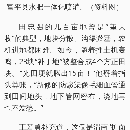
富平县水肥一体化喷灌。（资料图）
田忠强的几百亩地曾是“望天
收”的典型，地块分散、沟渠淤塞，农
机进地都困难。如今，随着推土机轰
鸣，23块“补丁地”被整合成4个方正田
块。“光田埂就腾出15亩！”他掰着指
头算账，“新修的防渗渠像毛细血管通
到田间地头，地下管网密布，浇地再
也不发愁。”
王若勇补充道，这仅是渭南“扩面