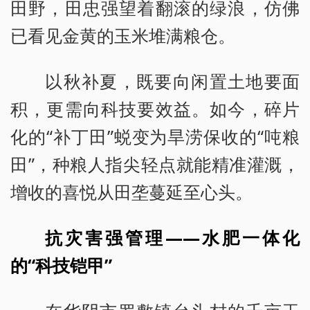
田野，田忠强望着翻滚的绿浪，仿佛
已看见金黄的玉米堆满粮仓。
以秋补夏，既要向闲置土地要面
积，更需向科技要效益。如今，碎片
化的“补丁田”蜕变为旱涝保收的“吨粮
田”，种粮人指尖轻点就能精准灌溉，
增收的喜悦从田垄蔓延至心头。
抗灾害强管理——水肥一体化
的“科技铠甲”