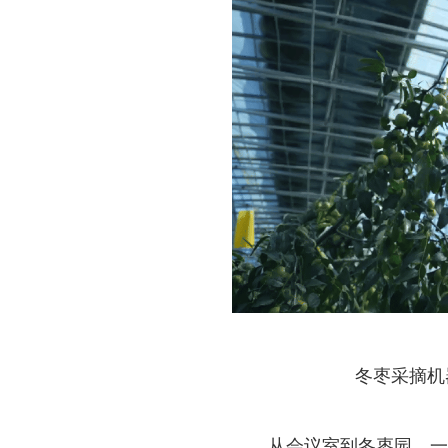
冬枣采摘机
从会议室到冬枣园，一