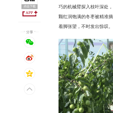
巧的机械臂探入枝叶深处，
颗红润饱满的冬枣被精准摘
着脚张望，不时发出惊叹。