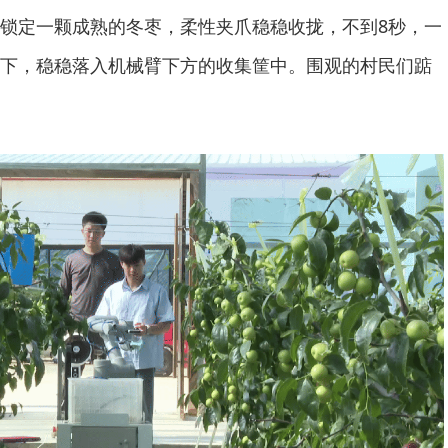
锁定一颗成熟的冬枣，柔性夹爪稳稳收拢，不到8秒，一
下，稳稳落入机械臂下方的收集筐中。围观的村民们踮