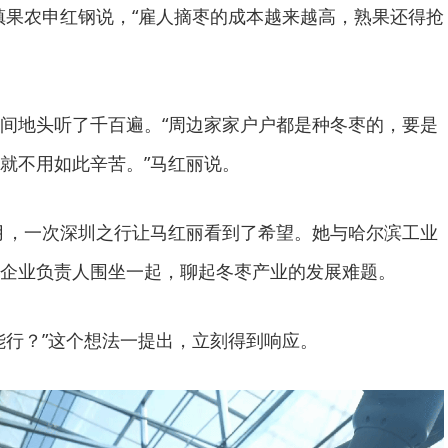
镇果农申红钢说，“雇人摘枣的成本越来越高，熟果还得抢
间地头听了千百遍。“周边家家户户都是种冬枣的，要是
就不用如此辛苦。”马红丽说。
11月，一次深圳之行让马红丽看到了希望。她与哈尔滨工业
企业负责人围坐一起，聊起冬枣产业的发展难题。
能行？”这个想法一提出，立刻得到响应。