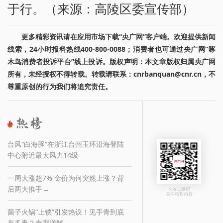
于行。（来源：高陵区委宣传部）
更多精彩资讯请在应用市场下载“央广网”客户端。欢迎提供新闻
线索，24小时报料热线400-800-0088；消费者也可通过央广网“啄
木鸟消费者投诉平台”线上投诉。版权声明：本文章版权归属央广网
所有，未经授权不得转载。转载请联系：cnrbanquan@cnr.cn，不
尊重原创的行为我们将追究责任。
台风“白海豚”在浙江台州玉环沿海登陆
中心附近最大风力14级
一周大涨超7% 金价为何突然上涨？背
后两大推手→
长按二维码
关注精彩内容
菌子火锅“上锁”引发热议！见手青到底
有多毒？专家详解