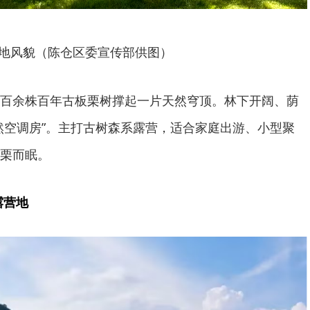
地风貌（陈仓区委宣传部供图）
百余株百年古板栗树撑起一片天然穹顶。林下开阔、荫
然空调房”。主打古树森系露营，适合家庭出游、小型聚
栗而眠。
露营地