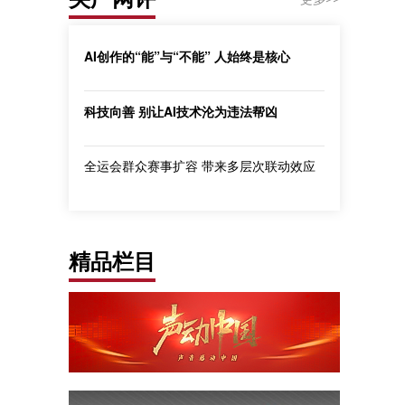
AI创作的“能”与“不能” 人始终是核心
科技向善 别让AI技术沦为违法帮凶
全运会群众赛事扩容 带来多层次联动效应
精品栏目