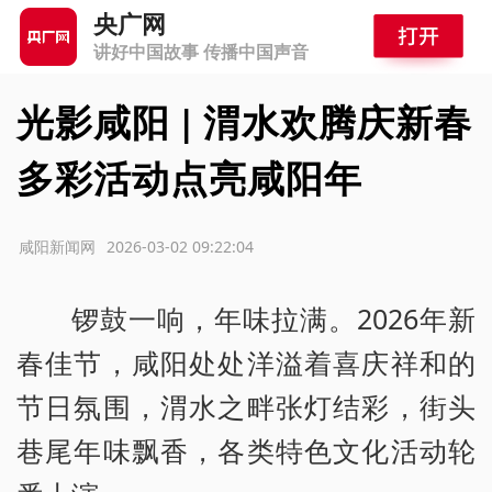
央广网
讲好中国故事 传播中国声音
光影咸阳 | 渭水欢腾庆新春
多彩活动点亮咸阳年
源：咸阳新闻网
2026-03-02 09:22:04
锣鼓一响，年味拉满。2026年新
春佳节，咸阳处处洋溢着喜庆祥和的
节日氛围，渭水之畔张灯结彩，街头
巷尾年味飘香，各类特色文化活动轮