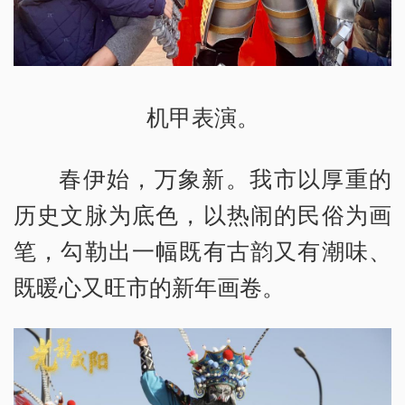
机甲表演。
春伊始，万象新。我市以厚重的
历史文脉为底色，以热闹的民俗为画
笔，勾勒出一幅既有古韵又有潮味、
既暖心又旺市的新年画卷。