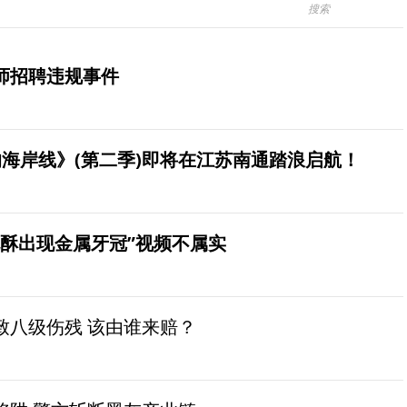
师招聘违规事件
海岸线》(第二季)即将在江苏南通踏浪启航！
桃酥出现金属牙冠”视频不属实
致八级伤残 该由谁来赔？