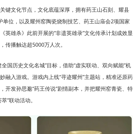
关键文化节点，文化底蕴深厚，拥有药王山石刻、耀县
护单位，以及耀州窑陶瓷烧制技艺、药王山庙会2项国家
《英雄杀》此前开展的“非遗英雄录”文化传承计划成效显
，传播触达超5000万人次。
建全国历史文化名城”目标，借助“虚实联动、双向赋能”机
妙融入游戏。游戏内上线“寻迹耀州”主题站，精准还原药
，开发孙思邈“药王传说”剧情副本，并把耀州窑青瓷、特
荟萃”联动活动。