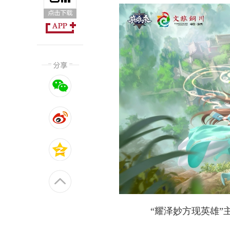
“耀泽妙方现英雄