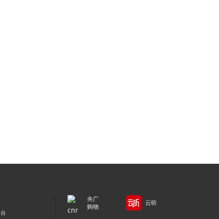
央广
云听
购物
平台