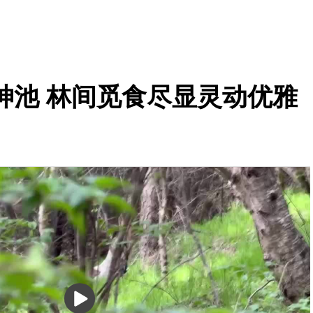
神池 林间觅食尽显灵动优雅
播
放