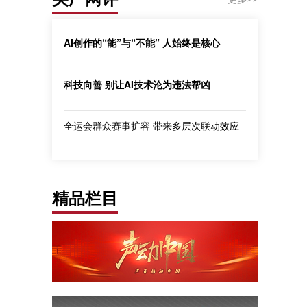
AI创作的“能”与“不能” 人始终是核心
科技向善 别让AI技术沦为违法帮凶
全运会群众赛事扩容 带来多层次联动效应
精品栏目