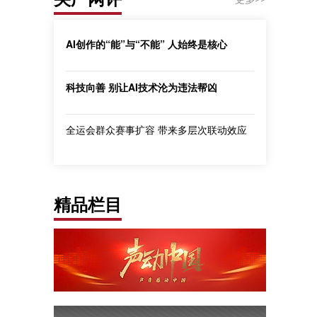
AI创作的“能”与“不能” 人始终是核心
科技向善 别让AI技术沦为违法帮凶
全运会群众赛事扩容 带来多层次联动效应
精品栏目