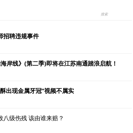
师招聘违规事件
海岸线》(第二季)即将在江苏南通踏浪启航！
桃酥出现金属牙冠”视频不属实
致八级伤残 该由谁来赔？