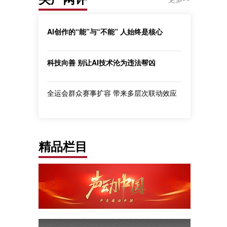
AI创作的“能”与“不能” 人始终是核心
科技向善 别让AI技术沦为违法帮凶
全运会群众赛事扩容 带来多层次联动效应
精品栏目