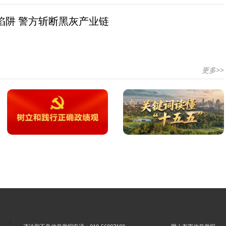
陷阱 警方斩断黑灰产业链
更多>>