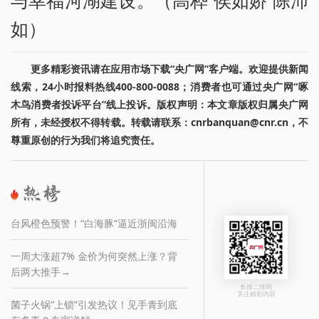
与幸福河湖建设。（高桦 侯如娇 陈沛
如）
更多精彩资讯请在应用市场下载“央广网”客户端。欢迎提供新闻
线索，24小时报料热线400-800-0088；消费者也可通过央广网“啄
木鸟消费者投诉平台”线上投诉。版权声明：本文章版权归属央广网
所有，未经授权不得转载。转载请联系：cnrbanquan@cnr.cn，不
尊重原创的行为我们将追究责任。
台风橙色预警！“白海豚”逼近浙闽沿海
一周大涨超7% 金价为何突然上涨？背
后两大推手→
长按二维码
关注精彩内容
菌子火锅“上锁”引发热议！见手青到底