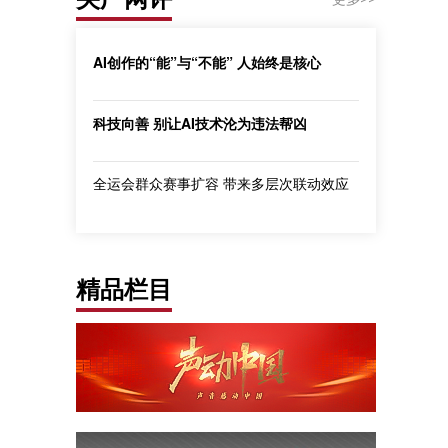
AI创作的“能”与“不能” 人始终是核心
科技向善 别让AI技术沦为违法帮凶
全运会群众赛事扩容 带来多层次联动效应
精品栏目