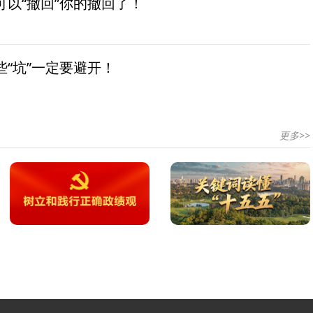
以“撤回”你的撤回了！
“坑”一定要避开！
更多>>