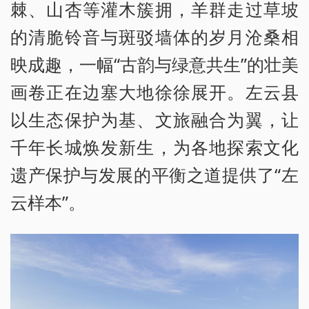
棘、山杏等灌木簇拥，羊群走过草坡
的清脆铃音与斑驳墙体的岁月沧桑相
映成趣，一幅“古韵与绿意共生”的壮美
画卷正在边塞大地徐徐展开。左云县
以生态保护为基、文旅融合为翼，让
千年长城焕发新生，为各地探索文化
遗产保护与发展的平衡之道提供了“左
云样本”。