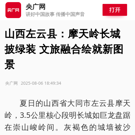
央广网
讲好中国故事 传播中国声音
山西左云县：摩天岭长城
披绿装 文旅融合绘就新图
景
源：央广网
2025-08-06 18:49:34
夏日的山西省大同市左云县摩天
岭，3.5公里核心段明长城如巨龙盘踞
在崇山峻岭间。灰褐色的城墙被沙