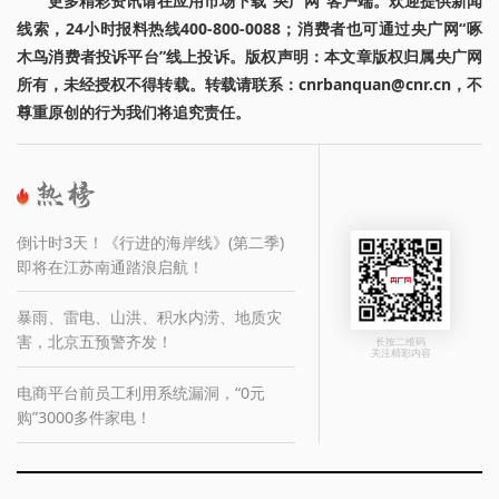
更多精彩资讯请在应用市场下载“央广网”客户端。欢迎提供新闻
线索，24小时报料热线400-800-0088；消费者也可通过央广网“啄
木鸟消费者投诉平台”线上投诉。版权声明：本文章版权归属央广网
所有，未经授权不得转载。转载请联系：cnrbanquan@cnr.cn，不
尊重原创的行为我们将追究责任。
倒计时3天！《行进的海岸线》(第二季)
即将在江苏南通踏浪启航！
暴雨、雷电、山洪、积水内涝、地质灾
害，北京五预警齐发！
长按二维码
关注精彩内容
电商平台前员工利用系统漏洞，“0元
购”3000多件家电！