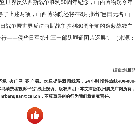
暨世界反法西斯战争胜利80周年纪念，山西博物院今年
除了上述两项，山西博物院还将在8月推出“岂曰无名 山
日战争暨世界反法西斯战争胜利80周年党的隐蔽战线主
类暴行——侵华日军第七三一部队罪证图片巡展”。（来源：
编辑:温雅慧
“央广网”客户端。欢迎提供新闻线索，24小时报料热线400-800-
啄木鸟消费者投诉平台”线上投诉。版权声明：本文章版权归属央广网所有，
banquan@cnr.cn，不尊重原创的行为我们将追究责任。