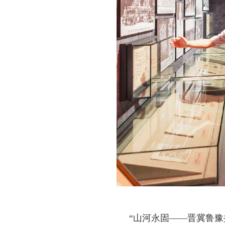
“山河永固——晋冀鲁