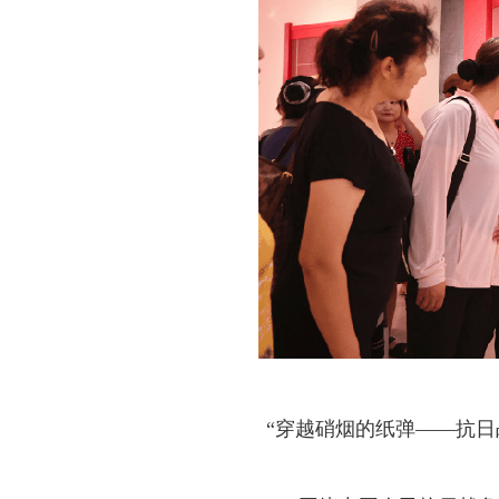
“穿越硝烟的纸弹——抗