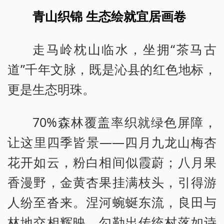
青山织锦 生态绘就宜居画卷
走马岭枕山临水，坐拥“茶马古
道”千年文脉，既是沁县的红色地标，
更是生态明珠。
70%森林覆盖率织就绿色屏障，
让这里四季皆景——四月九龙山梅杏
花开如云，粉白相间似霞蔚；八月果
香漫野，金黄杏果挂满枝头，引得游
人纷至沓来。涅河蜿蜒东流，良田与
林地交相辉映，勾勒出传统村落如诗