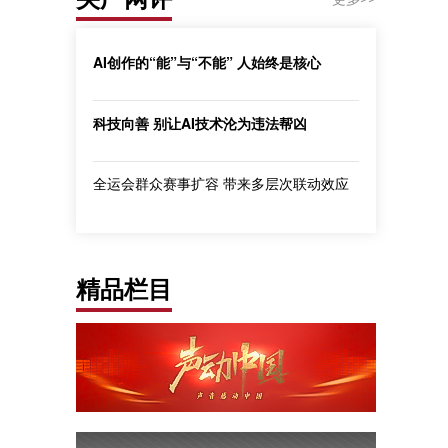
AI创作的“能”与“不能” 人始终是核心
科技向善 别让AI技术沦为违法帮凶
全运会群众赛事扩容 带来多层次联动效应
精品栏目