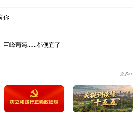
坑你
、巨峰葡萄……都便宜了
更多>>