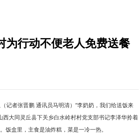
村为行动不便老人免费送餐
息（记者张晋鹏 通讯员马明清）“李奶奶，我们给送饭来
半，山西大同灵丘县下关乡白水岭村村党支部书记李泽华拎着
。饭盒里，主食是油炸糕，菜是一冷一热。