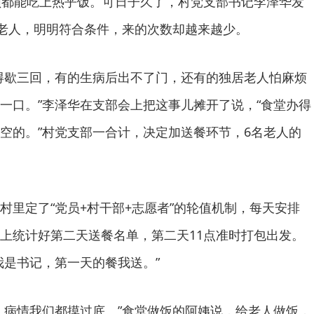
顿都能吃上热乎饭。可日子久了，村党支部书记李泽华发
位老人，明明符合条件，来的次数却越来越少。
得歇三回，有的生病后出不了门，还有的独居老人怕麻烦
一口。”李泽华在支部会上把这事儿摊开了说，“食堂办得
空的。”村党支部一合计，决定加送餐环节，6名老人的
村里定了“党员+村干部+志愿者”的轮值机制，每天安排
上统计好第二天送餐名单，第二天11点准时打包出发。
我是书记，第一天的餐我送。”
、病情我们都摸过底。”食堂做饭的阿姨说，给老人做饭，