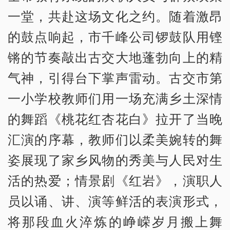
一堂，共赴这场文化之约。随着激昂
的鼓点响起，市千峰公司锣鼓队用铿
锵的节奏敲出古交大地蓬勃向上的精
气神，引得台下掌声雷动。古交市第
一小学校教师们用一场充满乡土深情
的舞蹈《桃花红杏花白》拉开了当晚
汇演的序幕，教师们以柔美婉转的舞
姿展现了家乡风物的秀美与人民对生
活的热爱；情景剧《红岩》，演职人
员以诵、讲、演等鲜活的表演形式，
将那段血火淬炼的峥嵘岁月搬上舞