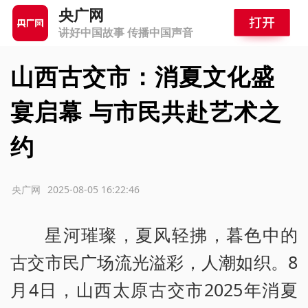
央广网
讲好中国故事 传播中国声音
山西古交市：消夏文化盛
宴启幕 与市民共赴艺术之
约
源：央广网
2025-08-05 16:22:46
星河璀璨，夏风轻拂，暮色中的
古交市民广场流光溢彩，人潮如织。8
月4日，山西太原古交市2025年消夏