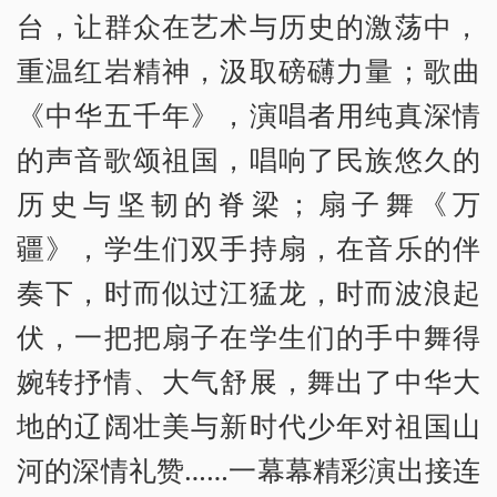
台，让群众在艺术与历史的激荡中，
重温红岩精神，汲取磅礴力量；歌曲
《中华五千年》，演唱者用纯真深情
的声音歌颂祖国，唱响了民族悠久的
历史与坚韧的脊梁；扇子舞《万
疆》，学生们双手持扇，在音乐的伴
奏下，时而似过江猛龙，时而波浪起
伏，一把把扇子在学生们的手中舞得
婉转抒情、大气舒展，舞出了中华大
地的辽阔壮美与新时代少年对祖国山
河的深情礼赞……一幕幕精彩演出接连