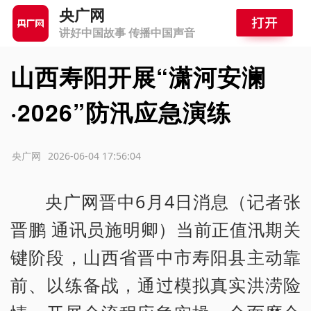
央广网
讲好中国故事 传播中国声音
山西寿阳开展“潇河安澜
·2026”防汛应急演练
源：央广网
2026-06-04 17:56:04
央广网晋中6月4日消息（记者张
晋鹏 通讯员施明卿）当前正值汛期关
键阶段，山西省晋中市寿阳县主动靠
前、以练备战，通过模拟真实洪涝险