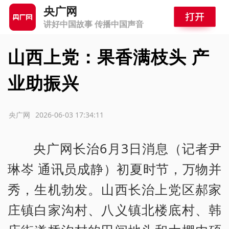
央广网
讲好中国故事 传播中国声音
山西上党：果香满枝头 产
业助振兴
源：央广网
2026-06-03 17:34:11
央广网长治6月3日消息（记者尹
琳岑 通讯员成静）初夏时节，万物并
秀，生机勃发。山西长治上党区郝家
庄镇白家沟村、八义镇北楼底村、韩