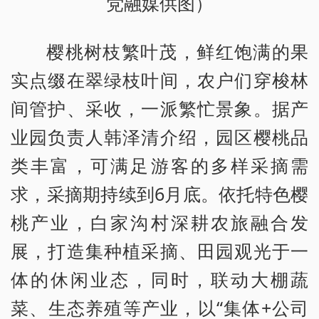
党融媒供图）
樱桃树枝繁叶茂，鲜红饱满的果
实点缀在翠绿枝叶间，农户们穿梭林
间管护、采收，一派繁忙景象。据产
业园负责人韩泽清介绍，园区樱桃品
类丰富，可满足游客的多样采摘需
求，采摘期持续到6月底。依托特色樱
桃产业，白家沟村深耕农旅融合发
展，打造集种植采摘、田园观光于一
体的休闲业态，同时，联动大棚蔬
菜、生态养殖等产业，以“集体+公司