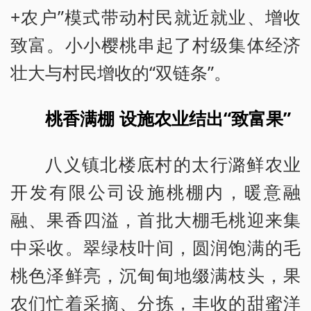
+农户”模式带动村民就近就业、增收
致富。小小樱桃串起了村级集体经济
壮大与村民增收的“双链条”。
桃香满棚 设施农业结出“致富果”
八义镇北楼底村的太行潞鲜农业
开发有限公司设施桃棚内，暖意融
融、果香四溢，首批大棚毛桃迎来集
中采收。翠绿枝叶间，圆润饱满的毛
桃色泽鲜亮，沉甸甸地缀满枝头，果
农们忙着采摘、分拣，丰收的甜蜜洋