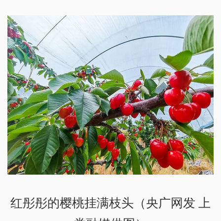
红彤彤的樱桃挂满枝头（央广网发 上