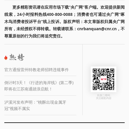
更多精彩资讯请在应用市场下载“央广网”客户端。欢迎提供新闻
线索，24小时报料热线400-800-0088；消费者也可通过央广网“啄
木鸟消费者投诉平台”线上投诉。版权声明：本文章版权归属央广网
所有，未经授权不得转载。转载请联系：cnrbanquan@cnr.cn，不
尊重原创的行为我们将追究责任。
官方通报雷州特教老师招聘违规事件
倒计时3天！《行进的海岸线》(第二季)
即将在江苏南通踏浪启航！
长按二维码
关注精彩内容
泸溪河发布声明：“桃酥出现金属牙
冠”视频不属实