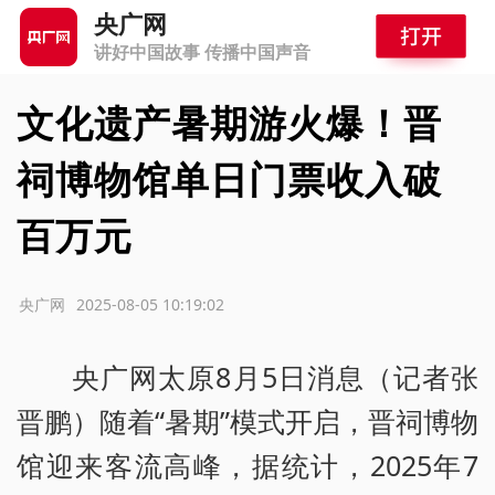
央广网
讲好中国故事 传播中国声音
文化遗产暑期游火爆！晋
祠博物馆单日门票收入破
百万元
源：央广网
2025-08-05 10:19:02
央广网太原8月5日消息（记者张
晋鹏）随着“暑期”模式开启，晋祠博物
馆迎来客流高峰，据统计，2025年7