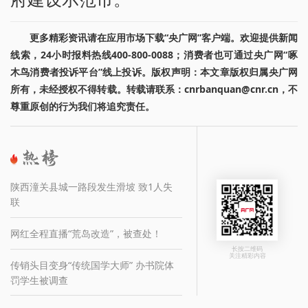
更多精彩资讯请在应用市场下载“央广网”客户端。欢迎提供新闻
线索，24小时报料热线400-800-0088；消费者也可通过央广网“啄
木鸟消费者投诉平台”线上投诉。版权声明：本文章版权归属央广网
所有，未经授权不得转载。转载请联系：cnrbanquan@cnr.cn，不
尊重原创的行为我们将追究责任。
陕西潼关县城一路段发生滑坡 致1人失
联
网红全程直播“荒岛改造”，被查处！
长按二维码
关注精彩内容
传销头目变身“传统国学大师” 办书院体
罚学生被调查