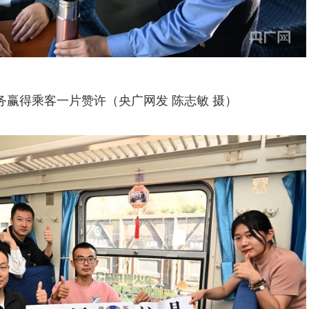
务赢得乘客一片赞许（央广网发 陈志敏 摄）