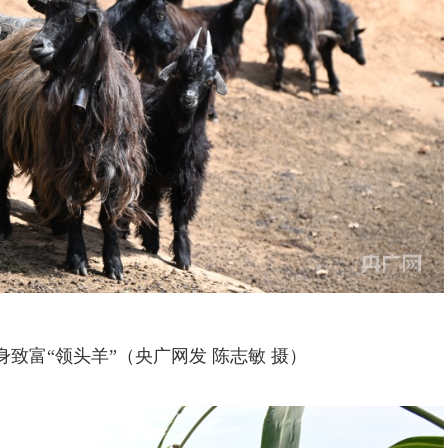
身致富“领头羊”（央广网发 陈志敏 摄）