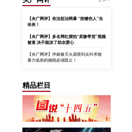
【央广网评】依法惩治网暴 “按键伤人”当
休矣！
【央广网评】多名网红摆拍“卖惨带货”视频
被查 决不能凉了助农爱心
【央广网评】伴娘被灭火器喷到尖叫求饶
暴力低俗的婚闹必须阻止！
精品栏目