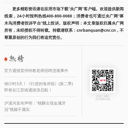
更多精彩资讯请在应用市场下载“央广网”客户端。欢迎提供新闻
线索，24小时报料热线400-800-0088；消费者也可通过央广网“啄
木鸟消费者投诉平台”线上投诉。版权声明：本文章版权归属央广网
所有，未经授权不得转载。转载请联系：cnrbanquan@cnr.cn，不
尊重原创的行为我们将追究责任。
官方通报雷州特教老师招聘违规事件
倒计时3天！《行进的海岸线》(第二季)
即将在江苏南通踏浪启航！
长按二维码
关注精彩内容
泸溪河发布声明：“桃酥出现金属牙
冠”视频不属实