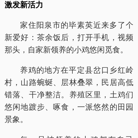
激发新活力
家住阳泉市的毕素英近来多了个
新爱好：茶余饭后，打开手机，视频
那头，自家新领养的小鸡悠闲觅食。
养鸡的地方在平定县岔口乡红岭
村，山路蜿蜒、层林叠翠，民居高低
错落、干净整洁。养殖区里，土鸡们
悠闲地踱步、啄食，一派悠然的田园
景象。