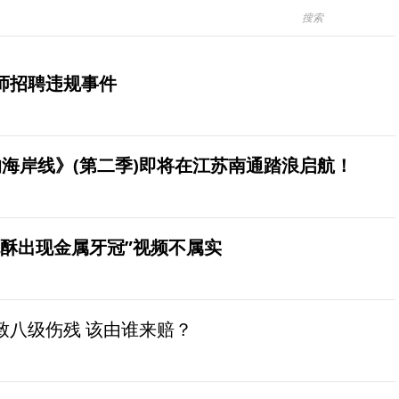
师招聘违规事件
海岸线》(第二季)即将在江苏南通踏浪启航！
桃酥出现金属牙冠”视频不属实
致八级伤残 该由谁来赔？