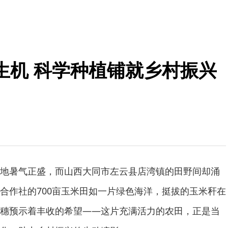
生机 科学种植铺就乡村振兴
地暑气正盛，而山西大同市左云县店湾镇的田野间却涌
合作社的700亩玉米田如一片绿色海洋，挺拔的玉米秆在
穗预示着丰收的希望——这片充满活力的农田，正是当