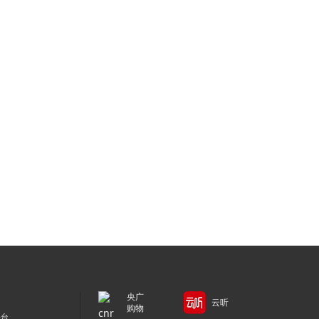
央广
云听
购物
平台