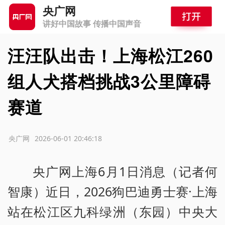
央广网
讲好中国故事 传播中国声音
汪汪队出击！上海松江260
组人犬搭档挑战3公里障碍
赛道
源：央广网
2026-06-01 20:46:18
央广网上海6月1日消息（记者何
智康）近日，2026狗巴迪勇士赛·上海
站在松江区九科绿洲（东园）中央大