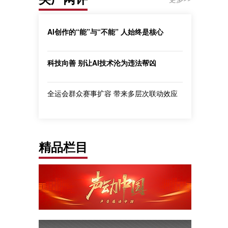
AI创作的“能”与“不能” 人始终是核心
科技向善 别让AI技术沦为违法帮凶
全运会群众赛事扩容 带来多层次联动效应
精品栏目