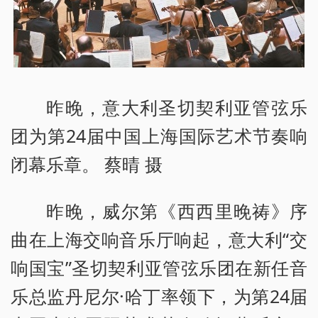
昨晚，意大利圣切契利亚管弦乐
团为第24届中国上海国际艺术节奏响
闭幕乐章。 蔡晴 摄
昨晚，威尔第《西西里晚祷》序
曲在上海交响音乐厅响起，意大利“交
响国宝”圣切契利亚管弦乐团在新任音
乐总监丹尼尔·哈丁率领下，为第24届