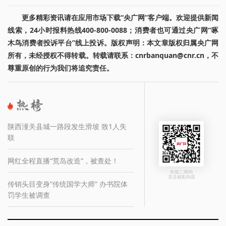
更多精彩资讯请在应用市场下载“央广网”客户端。欢迎提供新闻
线索，24小时报料热线400-800-0088；消费者也可通过央广网“啄
木鸟消费者投诉平台”线上投诉。版权声明：本文章版权归属央广网
所有，未经授权不得转载。转载请联系：cnrbanquan@cnr.cn，不
尊重原创的行为我们将追究责任。
陕西潼关县城一路段发生滑坡 致1人失
联
网红全程直播“荒岛改造”，被查处！
长按二维码
关注精彩内容
传销头目变身“传统国学大师” 办书院体
罚学生被调查