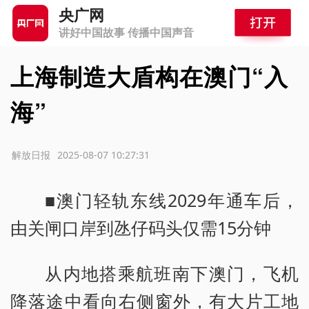
央广网
讲好中国故事 传播中国声音
上海制造大盾构在澳门“入
海”
源：解放日报
2025-08-07 10:27:31
■澳门轻轨东线2029年通车后，
由关闸口岸到氹仔码头仅需15分钟
从内地搭乘航班南下澳门，飞机
降落途中看向右侧窗外，有大片工地