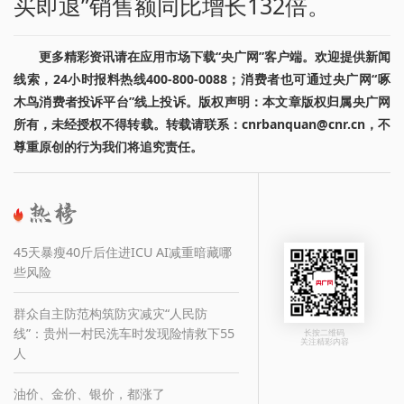
买即退”销售额同比增长132倍。
更多精彩资讯请在应用市场下载“央广网”客户端。欢迎提供新闻
线索，24小时报料热线400-800-0088；消费者也可通过央广网“啄
木鸟消费者投诉平台”线上投诉。版权声明：本文章版权归属央广网
所有，未经授权不得转载。转载请联系：cnrbanquan@cnr.cn，不
尊重原创的行为我们将追究责任。
45天暴瘦40斤后住进ICU AI减重暗藏哪
些风险
群众自主防范构筑防灾减灾“人民防
线”：贵州一村民洗车时发现险情救下55
长按二维码
关注精彩内容
人
油价、金价、银价，都涨了