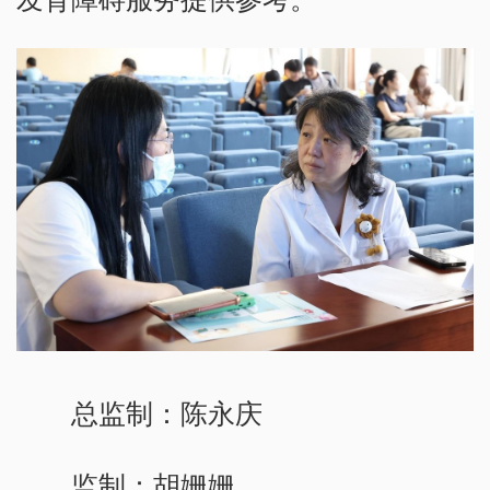
总监制：陈永庆
监制：胡姗姗