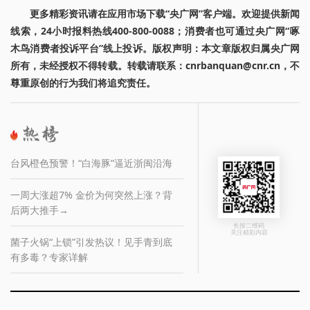
更多精彩资讯请在应用市场下载“央广网”客户端。欢迎提供新闻
线索，24小时报料热线400-800-0088；消费者也可通过央广网“啄
木鸟消费者投诉平台”线上投诉。版权声明：本文章版权归属央广网
所有，未经授权不得转载。转载请联系：cnrbanquan@cnr.cn，不
尊重原创的行为我们将追究责任。
台风橙色预警！“白海豚”逼近浙闽沿海
一周大涨超7% 金价为何突然上涨？背
后两大推手→
长按二维码
关注精彩内容
菌子火锅“上锁”引发热议！见手青到底
有多毒？专家详解