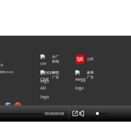
央广
云听
购物
平台
@cnr.cn
央广
象舞
广告
广告
00:00
/
00:00