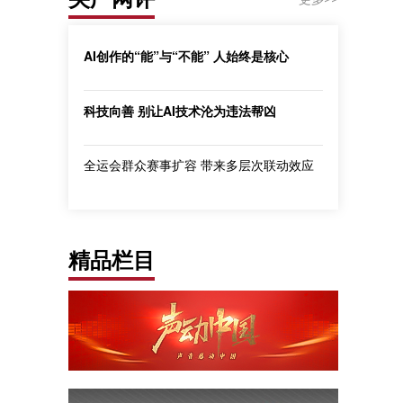
AI创作的“能”与“不能” 人始终是核心
科技向善 别让AI技术沦为违法帮凶
全运会群众赛事扩容 带来多层次联动效应
精品栏目