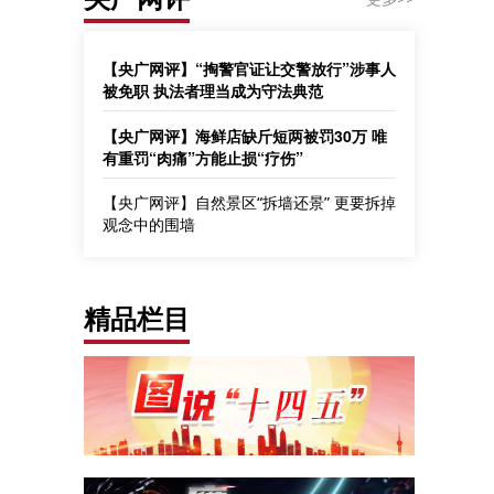
【央广网评】“掏警官证让交警放行”涉事人
被免职 执法者理当成为守法典范
【央广网评】海鲜店缺斤短两被罚30万 唯
有重罚“肉痛”方能止损“疗伤”
【央广网评】自然景区“拆墙还景” 更要拆掉
观念中的围墙
精品栏目