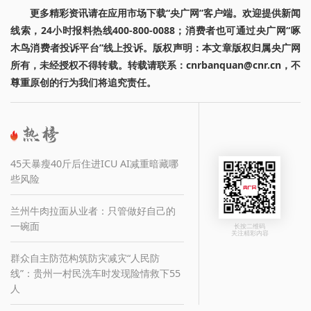
更多精彩资讯请在应用市场下载“央广网”客户端。欢迎提供新闻
线索，24小时报料热线400-800-0088；消费者也可通过央广网“啄
木鸟消费者投诉平台”线上投诉。版权声明：本文章版权归属央广网
所有，未经授权不得转载。转载请联系：cnrbanquan@cnr.cn，不
尊重原创的行为我们将追究责任。
45天暴瘦40斤后住进ICU AI减重暗藏哪
些风险
兰州牛肉拉面从业者：只管做好自己的
一碗面
长按二维码
关注精彩内容
群众自主防范构筑防灾减灾“人民防
线”：贵州一村民洗车时发现险情救下55
人