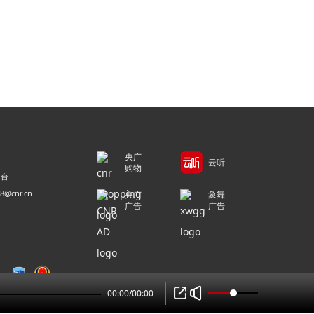
央广
云听
购物
平台
@cnr.cn
央广
象舞
广告
广告
00:00
/
00:00