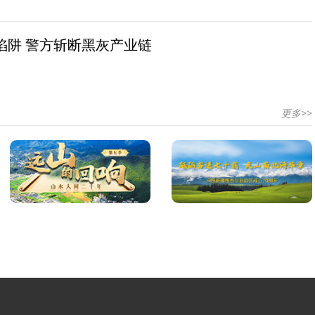
陷阱 警方斩断黑灰产业链
更多>>