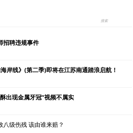
师招聘违规事件
海岸线》(第二季)即将在江苏南通踏浪启航！
桃酥出现金属牙冠”视频不属实
致八级伤残 该由谁来赔？