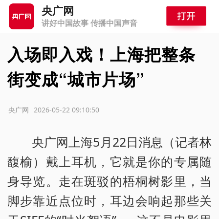
央广网
讲好中国故事 传播中国声音
入场即入戏！上海把整条
街变成“城市片场”
源：央广网
2026-05-22 09:10:50
央广网上海5月22日消息（记者林
馥榆）戴上耳机，它就是你的专属随
身导览。走在斑驳的梧桐树影里，当
脚步靠近点位时，耳边会响起那些关