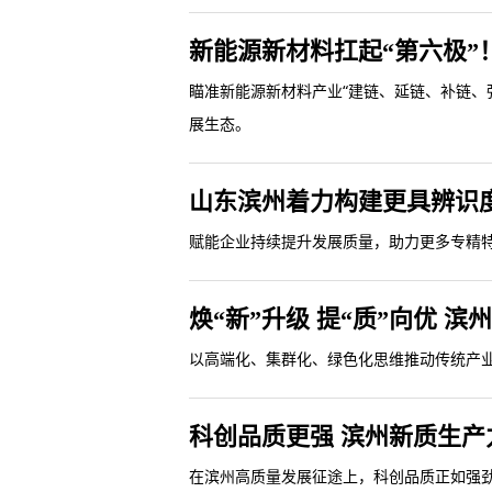
新能源新材料扛起“第六极”
瞄准新能源新材料产业“建链、延链、补链、
展生态。
山东滨州着力构建更具辨识
赋能企业持续提升发展质量，助力更多专精
焕“新”升级 提“质”向优 
以高端化、集群化、绿色化思维推动传统产业
科创品质更强 滨州新质生产
在滨州高质量发展征途上，科创品质正如强