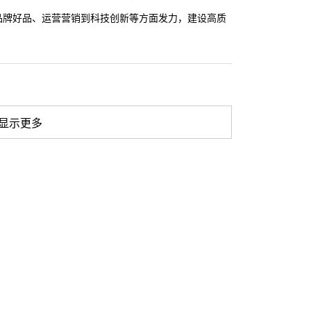
品牌好品、运营营销到科技创新等方面发力，建设高质
显示更多