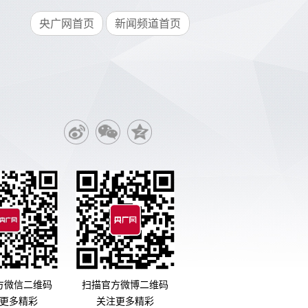
央广网首页
新闻频道首页
方微信二维码
扫描官方微博二维码
更多精彩
关注更多精彩