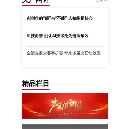
AI创作的“能”与“不能” 人始终是核心
科技向善 别让AI技术沦为违法帮凶
全运会群众赛事扩容 带来多层次联动效应
精品栏目