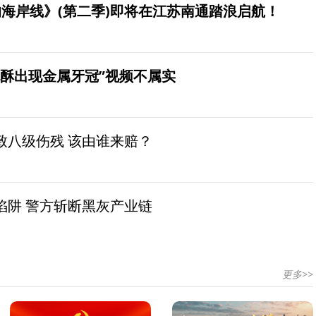
海岸线》(第二季)即将在江苏南通踏浪启航！
桃酥出现金属牙冠”视频不属实
致八级伤残 该由谁来赔？
陷阱 警方斩断黑灰产业链
更多>>