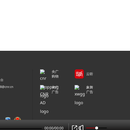
央广
云听
购物
平台
@cnr.cn
央广
象舞
广告
广告
00:00
/
00:00