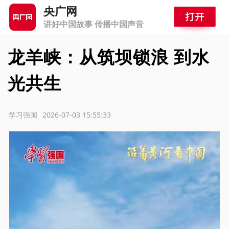
央广网
讲好中国故事 传播中国声音
龙羊峡：从筑坝锁浪 到水
光共生
源：学习强国
2026-07-03 15:55:33