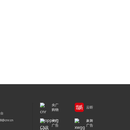
央广
云听
购物
平台
@cnr.cn
央广
象舞
广告
广告