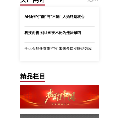
AI创作的“能”与“不能” 人始终是核心
科技向善 别让AI技术沦为违法帮凶
全运会群众赛事扩容 带来多层次联动效应
精品栏目