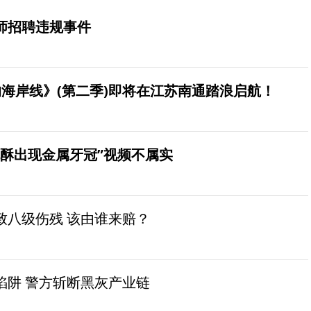
师招聘违规事件
海岸线》(第二季)即将在江苏南通踏浪启航！
桃酥出现金属牙冠”视频不属实
致八级伤残 该由谁来赔？
陷阱 警方斩断黑灰产业链