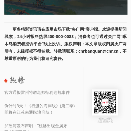
i
s
a
更多精彩资讯请在应用市场下载“央广网”客户端。欢迎提供新闻
m
线索，24小时报料热线400-800-0088；消费者也可通过央广网“啄
木鸟消费者投诉平台”线上投诉。版权声明：本文章版权归属央广网
o
所有，未经授权不得转载。转载请联系：cnrbanquan@cnr.cn，不
d
尊重原创的行为我们将追究责任。
a
l
官方通报雷州特教老师招聘违规事件
w
i
倒计时3天！《行进的海岸线》(第二季)
即将在江苏南通踏浪启航！
n
长按二维码
关注精彩内容
泸溪河发布声明：“桃酥出现金属牙
d