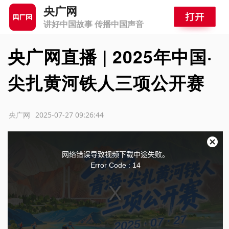
央广网
讲好中国故事 传播中国声音
央广网直播 | 2025年中国·
尖扎黄河铁人三项公开赛
源：央广网
2025-07-27 09:26:44
T
关
网络错误导致视频下载中途失败。
闭
Error Code : 14
h
弹
窗
i
s