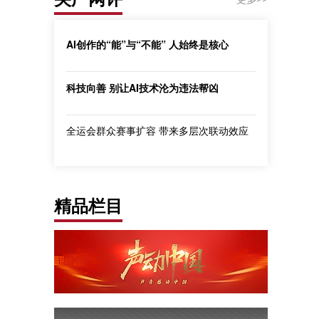
AI创作的“能”与“不能” 人始终是核心
科技向善 别让AI技术沦为违法帮凶
全运会群众赛事扩容 带来多层次联动效应
精品栏目